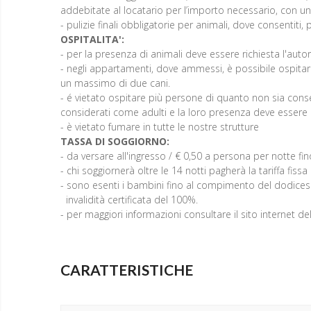
addebitate al locatario per l’importo necessario, con 
- pulizie finali obbligatorie per animali, dove consentiti,
OSPITALITA':
- per la presenza di animali deve essere richiesta l'auto
- negli appartamenti, dove ammessi, è possibile ospitare
un massimo di due cani.
- é vietato ospitare più persone di quanto non sia conse
considerati come adulti e la loro presenza deve esser
- è vietato fumare in tutte le nostre strutture
TASSA DI SOGGIORNO:
- da versare all'ingresso / € 0,50 a persona per notte f
- chi soggiornerà oltre le 14 notti pagherà la tariffa fissa
- sono esenti i bambini fino al compimento del dodicesim
invalidità certificata del 100%.
- per maggiori informazioni consultare il sito interne
CARATTERISTICHE