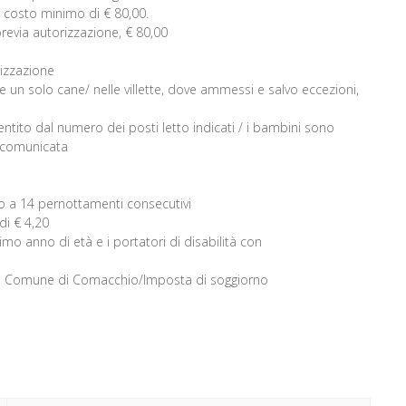
un costo minimo di € 80,00.
 previa autorizzazione, € 80,00
rizzazione
 un solo cane/ nelle villette, dove ammessi e salvo eccezioni,
ntito dal numero dei posti letto indicati / i bambini sono
e comunicata
ino a 14 pernottamenti consecutivi
 di € 4,20
o anno di età e i portatori di disabilità con
t del Comune di Comacchio/Imposta di soggiorno