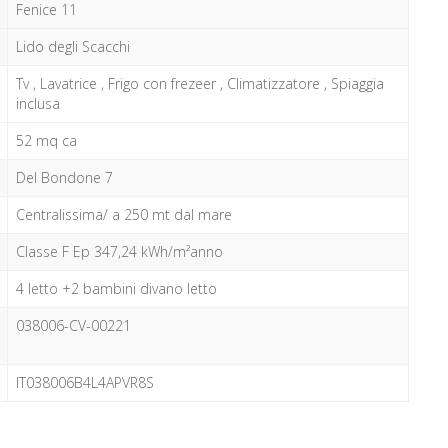
Fenice 11
Lido degli Scacchi
Tv , Lavatrice , Frigo con frezeer , Climatizzatore , Spiaggia
inclusa
52 mq ca
Del Bondone 7
Centralissima/ a 250 mt dal mare
Classe F Ep 347,24 kWh/m²anno
4 letto +2 bambini divano letto
038006-CV-00221
IT038006B4L4APVR8S