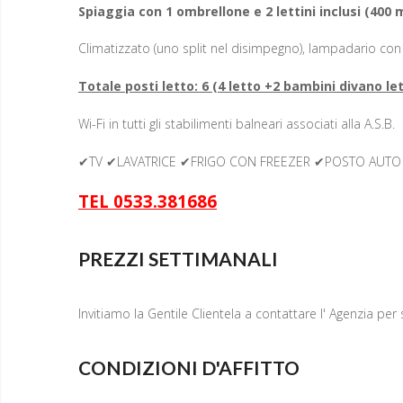
Spiaggia con 1 ombrellone e 2 lettini inclusi (400 
Climatizzato (uno split nel disimpegno), lampadario con 
Totale posti letto: 6 (4 letto +2 bambini divano le
Wi-Fi in tutti gli stabilimenti balneari associati alla A.S.B.
✔TV ✔LAVATRICE ✔FRIGO CON FREEZER ✔POSTO AUTO
TEL 0533.381686
PREZZI SETTIMANALI
Invitiamo la Gentile Clientela a contattare l' Agenzia per s
CONDIZIONI D'AFFITTO