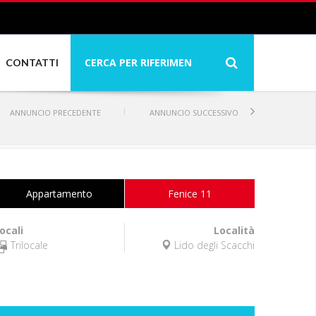
CONTATTI
ANNUNCIO
PRECEDENTE
ANNUNCIO
SUCCESSIVO
Appartamento
Fenice 11
ocali
Località
Trilocale
Lido degli Scacchi