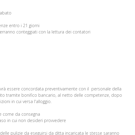
sabato
ze entro i 21 giorni
verranno conteggiati con la lettura dei contatori
 dovrà essere concordata preventivamente con il personale della
tuito tramite bonifico bancario, al netto delle competenze, dopo
ioni in cui versa l'alloggio.
ine come da consegna
el caso in cui non desideri provvedere
, delle pulizie da eseguirsi da ditta incaricata le stesse saranno