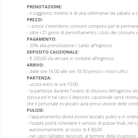
PRENOTAZIONE:
- il soggiorno minimo è di una settimana/ da sabato a 
PREZZI:
- i prezzi s'intendono consumi compresi per le permanen
- oltre i 21 giorni di pernottamento i costi dei consumi 
PAGAMENTO:
- 30% alla prenotazione / saldo all'ingresso
DEPOSITO CAUZIONALE:
- € 200,00 da versare in contanti all'ingresso
ARRIVO:
- dalle ore 16.00 alle ore 18.30 presso i nostri uffici
PARTENZA:
- uscita entro le ore 10.00
- la partenza durante l'orario di chiusura dell'agenzia
stessa ed in tal caso il deposito cauzionale verrà resti
che il personale incaricato avrà preso visione delle condiz
PULIZIE:
- l'appartamento dovrà essere lasciato pulito e in ord
- l'ospite potrà richiedere il servizio di pulizie finali, n
autonomamente, al costo di € 80,00
- nel caso l’alloggio necessiti, al termine della locazione